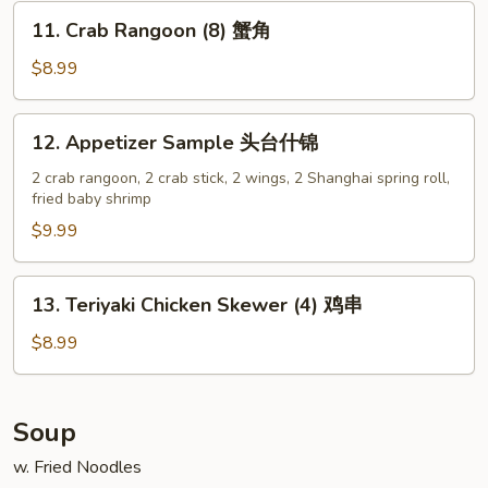
(4
11.
11. Crab Rangoon (8) 蟹角
pc
Crab
Whole
Rangoon
$8.99
Wings)
(8)
蟹
12.
12. Appetizer Sample 头台什锦
角
Appetizer
Sample
2 crab rangoon, 2 crab stick, 2 wings, 2 Shanghai spring roll,
fried baby shrimp
头
台
$9.99
什
锦
13.
13. Teriyaki Chicken Skewer (4) 鸡串
Teriyaki
Chicken
$8.99
Skewer
(4)
鸡
Soup
串
w. Fried Noodles