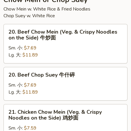
素
Chow Mein w. White Rice & Fried Noodles
菜
Chop Suey w. White Rice
豆
腐
20.
汤
20. Beef Chow Mein (Veg. & Crispy Noodles
Beef
on the Side) 牛炒面
Chow
Sm. 小:
$7.69
Mein
Lg. 大:
$11.89
(Veg.
&
Crispy
20.
20. Beef Chop Suey 牛什碎
Noodles
Beef
on
Chop
Sm. 小:
$7.69
the
Suey
Lg. 大:
$11.89
Side)
牛
牛
什
21.
炒
21. Chicken Chow Mein (Veg. & Crispy
碎
Chicken
Noodles on the Side) 鸡炒面
面
Chow
Sm. 小:
$7.59
Mein