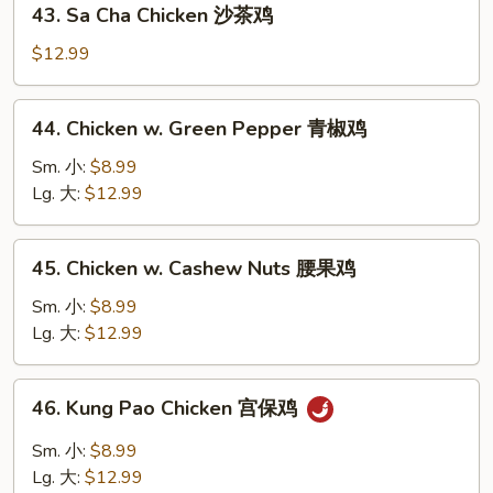
43. Sa Cha Chicken 沙茶鸡
Sa
Cha
$12.99
Chicken
沙
44.
44. Chicken w. Green Pepper 青椒鸡
茶
Chicken
鸡
w.
Sm. 小:
$8.99
Green
Lg. 大:
$12.99
Pepper
青
45.
45. Chicken w. Cashew Nuts 腰果鸡
椒
Chicken
鸡
w.
Sm. 小:
$8.99
Cashew
Lg. 大:
$12.99
Nuts
腰
46.
46. Kung Pao Chicken 宫保鸡
果
Kung
鸡
Pao
Sm. 小:
$8.99
Chicken
Lg. 大:
$12.99