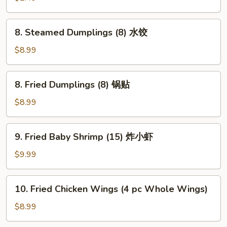
卷
Roll
虾
8.
8. Steamed Dumplings (8) 水饺
卷
Steamed
Dumplings
$8.99
(8)
水
8.
8. Fried Dumplings (8) 锅贴
饺
Fried
Dumplings
$8.99
(8)
锅
9.
9. Fried Baby Shrimp (15) 炸小虾
贴
Fried
Baby
$9.99
Shrimp
(15)
10.
10. Fried Chicken Wings (4 pc Whole Wings)
炸
Fried
小
Chicken
$8.99
虾
Wings