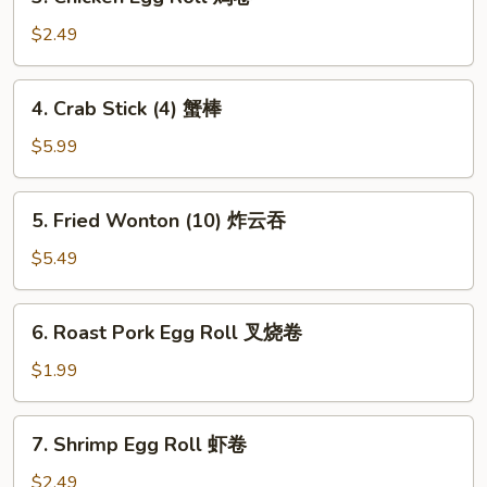
Chicken
Egg
$2.49
Roll
鸡
4.
4. Crab Stick (4) 蟹棒
卷
Crab
Stick
$5.99
(4)
蟹
5.
5. Fried Wonton (10) 炸云吞
棒
Fried
Wonton
$5.49
(10)
炸
6.
6. Roast Pork Egg Roll 叉烧卷
云
Roast
吞
Pork
$1.99
Egg
Roll
7.
7. Shrimp Egg Roll 虾卷
叉
Shrimp
烧
Egg
$2.49