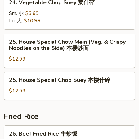
24. Vegetable Chop Suey 菜什碎
Noodles
Vegetable
on
Chop
Sm. 小:
$6.69
the
Suey
Lg. 大:
$10.99
Side)
菜
菜
什
25.
炒
25. House Special Chow Mein (Veg. & Crispy
碎
House
Noodles on the Side) 本楼炒面
面
Special
$12.99
Chow
Mein
(Veg.
25.
25. House Special Chop Suey 本楼什碎
&
House
Crispy
Special
$12.99
Noodles
Chop
on
Suey
the
本
Fried Rice
Side)
楼
本
什
26.
26. Beef Fried Rice 牛炒饭
楼
碎
Beef