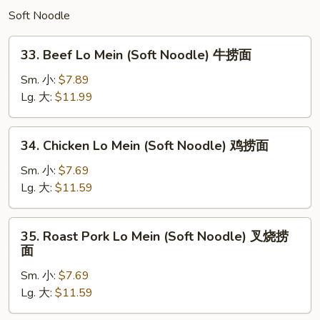
饭
Soft Noodle
33.
33. Beef Lo Mein (Soft Noodle) 牛捞面
Beef
Lo
Sm. 小:
$7.89
Mein
Lg. 大:
$11.99
(Soft
Noodle)
34.
34. Chicken Lo Mein (Soft Noodle) 鸡捞面
牛
Chicken
捞
Lo
Sm. 小:
$7.69
面
Mein
Lg. 大:
$11.59
(Soft
Noodle)
35.
35. Roast Pork Lo Mein (Soft Noodle) 叉烧捞
鸡
Roast
面
捞
Pork
面
Sm. 小:
$7.69
Lo
Lg. 大:
$11.59
Mein
(Soft