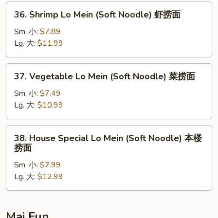
Noodle)
36.
36. Shrimp Lo Mein (Soft Noodle) 虾捞面
叉
Shrimp
烧
Lo
Sm. 小:
$7.89
捞
Mein
Lg. 大:
$11.99
面
(Soft
Noodle)
37.
37. Vegetable Lo Mein (Soft Noodle) 菜捞面
虾
Vegetable
捞
Lo
Sm. 小:
$7.49
面
Mein
Lg. 大:
$10.99
(Soft
Noodle)
38.
38. House Special Lo Mein (Soft Noodle) 本楼
菜
House
捞面
捞
Special
面
Sm. 小:
$7.99
Lo
Lg. 大:
$12.99
Mein
(Soft
Noodle)
本
Mai Fun