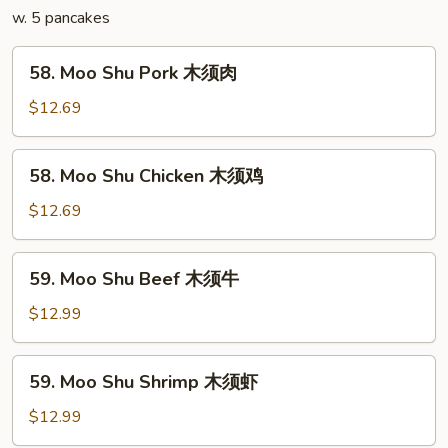
w. 5 pancakes
58.
58. Moo Shu Pork 木须肉
Moo
Shu
$12.69
Pork
木
58.
58. Moo Shu Chicken 木须鸡
须
Moo
肉
Shu
$12.69
Chicken
木
59.
59. Moo Shu Beef 木须牛
须
Moo
鸡
Shu
$12.99
Beef
木
59.
59. Moo Shu Shrimp 木须虾
须
Moo
牛
Shu
$12.99
Shrimp