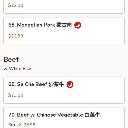
叉
Sauteed
$12.99
烧
w.
Scallion
68.
68. Mongolian Pork 蒙古肉
葱
Mongolian
爆
Pork
$12.99
肉
蒙
古
肉
Beef
w. White Rice
69.
69. Sa Cha Beef 沙茶牛
Sa
Cha
$13.99
Beef
沙
70.
茶
70. Beef w. Chinese Vegetable 白菜牛
Beef
牛
w.
Sm. 小:
$8.99