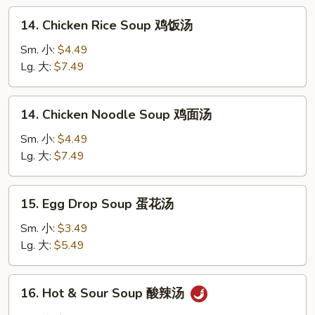
14.
14. Chicken Rice Soup 鸡饭汤
Chicken
Rice
Sm. 小:
$4.49
Soup
Lg. 大:
$7.49
鸡
饭
14.
14. Chicken Noodle Soup 鸡面汤
汤
Chicken
Noodle
Sm. 小:
$4.49
Soup
Lg. 大:
$7.49
鸡
面
15.
15. Egg Drop Soup 蛋花汤
汤
Egg
Drop
Sm. 小:
$3.49
Soup
Lg. 大:
$5.49
蛋
花
16.
16. Hot & Sour Soup 酸辣汤
汤
Hot