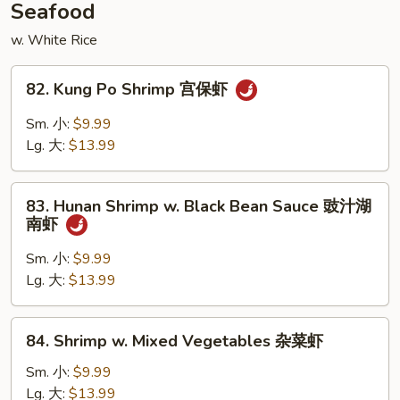
Seafood
w. White Rice
82.
82. Kung Po Shrimp 宫保虾
Kung
Po
Sm. 小:
$9.99
Shrimp
Lg. 大:
$13.99
宫
保
83.
虾
83. Hunan Shrimp w. Black Bean Sauce 豉汁湖
Hunan
南虾
Shrimp
w.
Sm. 小:
$9.99
Black
Lg. 大:
$13.99
Bean
Sauce
84.
84. Shrimp w. Mixed Vegetables 杂菜虾
豉
Shrimp
汁
w.
Sm. 小:
$9.99
湖
Mixed
Lg. 大:
$13.99