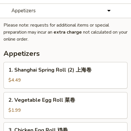
Appetizers
Please note: requests for additional items or special
preparation may incur an
extra charge
not calculated on your
online order.
Appetizers
1.
1. Shanghai Spring Roll (2) 上海卷
Shanghai
Spring
$4.49
Roll
(2)
2.
2. Vegetable Egg Roll 菜卷
上
Vegetable
海
Egg
$1.99
卷
Roll
菜
3.
3. Chicken Egg Roll 鸡卷
卷