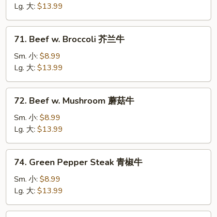
Chinese
Lg. 大:
$13.99
Vegetable
白
71.
71. Beef w. Broccoli 芥兰牛
菜
Beef
牛
w.
Sm. 小:
$8.99
Broccoli
Lg. 大:
$13.99
芥
兰
72.
72. Beef w. Mushroom 蘑菇牛
牛
Beef
w.
Sm. 小:
$8.99
Mushroom
Lg. 大:
$13.99
蘑
菇
74.
74. Green Pepper Steak 青椒牛
牛
Green
Pepper
Sm. 小:
$8.99
Steak
Lg. 大:
$13.99
青
椒
75.