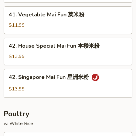
Mai
Fun
41.
41. Vegetable Mai Fun 菜米粉
叉
Vegetable
烧
Mai
$11.99
米
Fun
粉
菜
42.
42. House Special Mai Fun 本楼米粉
米
House
粉
Special
$13.99
Mai
Fun
42.
42. Singapore Mai Fun 星洲米粉
本
Singapore
楼
Mai
$13.99
米
Fun
粉
星
洲
Poultry
米
粉
w. White Rice
43.