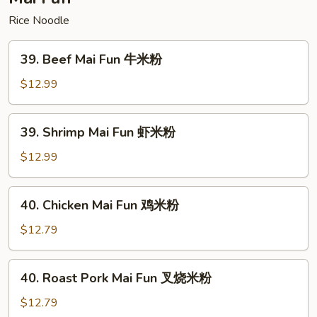
楼
Rice Noodle
捞
面
39.
39. Beef Mai Fun 牛米粉
Beef
Mai
$12.99
Fun
牛
39.
39. Shrimp Mai Fun 虾米粉
米
Shrimp
粉
Mai
$12.99
Fun
虾
40.
40. Chicken Mai Fun 鸡米粉
米
Chicken
粉
Mai
$12.79
Fun
鸡
40.
40. Roast Pork Mai Fun 叉烧米粉
米
Roast
粉
Pork
$12.79