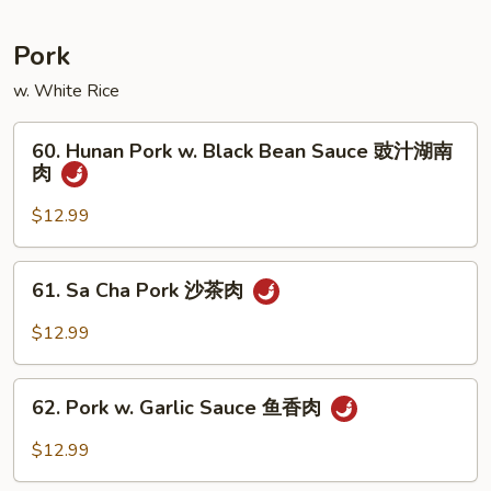
木
须
Pork
虾
w. White Rice
60.
60. Hunan Pork w. Black Bean Sauce 豉汁湖南
Hunan
肉
Pork
w.
$12.99
Black
Bean
61.
61. Sa Cha Pork 沙茶肉
Sauce
Sa
豉
Cha
$12.99
汁
Pork
湖
沙
62.
南
茶
62. Pork w. Garlic Sauce 鱼香肉
Pork
肉
肉
w.
$12.99
Garlic