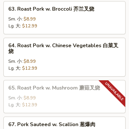
Sauce
63.
鱼
63. Roast Pork w. Broccoli 芥兰叉烧
Roast
香
Pork
Sm. 小:
$8.99
肉
w.
Lg. 大:
$12.99
Broccoli
芥
64.
64. Roast Pork w. Chinese Vegetables 白菜叉
兰
Roast
烧
叉
Pork
烧
Sm. 小:
$8.99
w.
Lg. 大:
$12.99
Chinese
Vegetables
白
65.
65. Roast Pork w. Mushroom 蘑菇叉烧
菜
Roast
叉
Pork
Sm. 小:
$8.99
烧
w.
Lg. 大:
$12.99
Mushroom
蘑
67.
67. Pork Sauteed w. Scallion 葱爆肉
菇
Pork