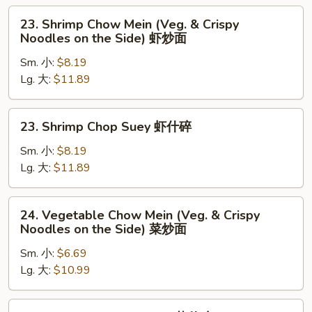
Side)
叉
23.
叉
23. Shrimp Chow Mein (Veg. & Crispy
烧
Shrimp
Noodles on the Side) 虾炒面
烧
什
Chow
炒
碎
Sm. 小:
$8.19
Mein
面
Lg. 大:
$11.89
(Veg.
&
Crispy
23.
23. Shrimp Chop Suey 虾什碎
Noodles
Shrimp
on
Chop
Sm. 小:
$8.19
the
Suey
Lg. 大:
$11.89
Side)
虾
虾
什
24.
炒
24. Vegetable Chow Mein (Veg. & Crispy
碎
Vegetable
Noodles on the Side) 菜炒面
面
Chow
Sm. 小:
$6.69
Mein
Lg. 大:
$10.99
(Veg.
&
Crispy
24.