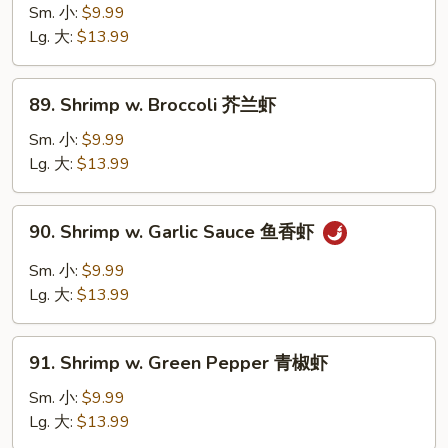
虾
w.
Sm. 小:
$9.99
Chinese
Lg. 大:
$13.99
Vegetable
白
89.
89. Shrimp w. Broccoli 芥兰虾
菜
Shrimp
虾
w.
Sm. 小:
$9.99
Broccoli
Lg. 大:
$13.99
芥
兰
90.
90. Shrimp w. Garlic Sauce 鱼香虾
虾
Shrimp
w.
Sm. 小:
$9.99
Garlic
Lg. 大:
$13.99
Sauce
鱼
91.
香
91. Shrimp w. Green Pepper 青椒虾
Shrimp
虾
w.
Sm. 小:
$9.99
Green
Lg. 大:
$13.99
Pepper