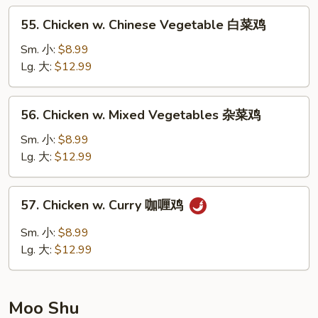
仁
55.
55. Chicken w. Chinese Vegetable 白菜鸡
鸡
Chicken
w.
Sm. 小:
$8.99
Chinese
Lg. 大:
$12.99
Vegetable
白
56.
56. Chicken w. Mixed Vegetables 杂菜鸡
菜
Chicken
鸡
w.
Sm. 小:
$8.99
Mixed
Lg. 大:
$12.99
Vegetables
杂
57.
57. Chicken w. Curry 咖喱鸡
菜
Chicken
鸡
w.
Sm. 小:
$8.99
Curry
Lg. 大:
$12.99
咖
喱
鸡
Moo Shu