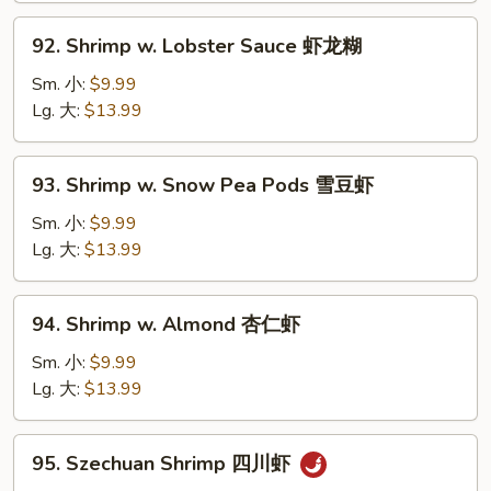
青
92.
92. Shrimp w. Lobster Sauce 虾龙糊
椒
Shrimp
虾
w.
Sm. 小:
$9.99
Lobster
Lg. 大:
$13.99
Sauce
虾
93.
93. Shrimp w. Snow Pea Pods 雪豆虾
龙
Shrimp
糊
w.
Sm. 小:
$9.99
Snow
Lg. 大:
$13.99
Pea
Pods
94.
94. Shrimp w. Almond 杏仁虾
雪
Shrimp
豆
w.
Sm. 小:
$9.99
虾
Almond
Lg. 大:
$13.99
杏
仁
95.
95. Szechuan Shrimp 四川虾
虾
Szechuan