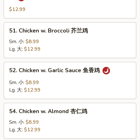
Chicken
w.
$12.99
Black
Bean
51.
51. Chicken w. Broccoli 芥兰鸡
Sauce
Chicken
豉
w.
Sm. 小:
$8.99
汁
Broccoli
Lg. 大:
$12.99
鸡
芥
兰
52.
52. Chicken w. Garlic Sauce 鱼香鸡
鸡
Chicken
w.
Sm. 小:
$8.99
Garlic
Lg. 大:
$12.99
Sauce
鱼
54.
香
54. Chicken w. Almond 杏仁鸡
Chicken
鸡
w.
Sm. 小:
$8.99
Almond
Lg. 大:
$12.99
杏