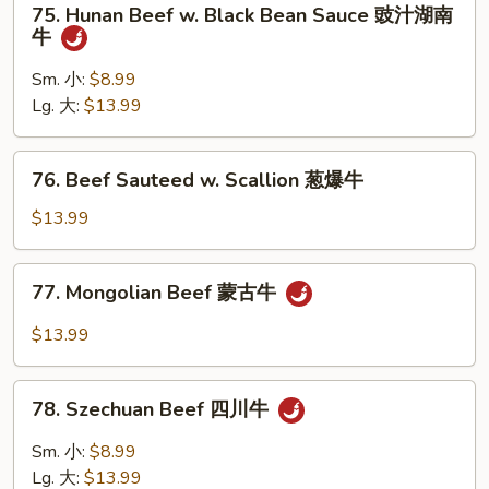
75. Hunan Beef w. Black Bean Sauce 豉汁湖南
牛
Hunan
牛
Beef
w.
Sm. 小:
$8.99
Black
Lg. 大:
$13.99
Bean
Sauce
76.
76. Beef Sauteed w. Scallion 葱爆牛
豉
Beef
汁
Sauteed
$13.99
湖
w.
南
Scallion
77.
牛
77. Mongolian Beef 蒙古牛
葱
Mongolian
爆
Beef
$13.99
牛
蒙
古
78.
牛
78. Szechuan Beef 四川牛
Szechuan
Beef
Sm. 小:
$8.99
四
Lg. 大:
$13.99