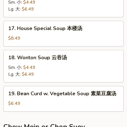
&
Sm. 小:
$4.49
Sour
Lg. 大:
$6.49
Soup
酸
17.
辣
17. House Special Soup 本楼汤
House
汤
Special
$8.49
Soup
本
18.
18. Wonton Soup 云吞汤
楼
Wonton
汤
Soup
Sm. 小:
$4.49
云
Lg. 大:
$6.49
吞
汤
19.
19. Bean Curd w. Vegetable Soup 素菜豆腐汤
Bean
Curd
$6.49
w.
Vegetable
Soup
Chow Mein or Chop Suey