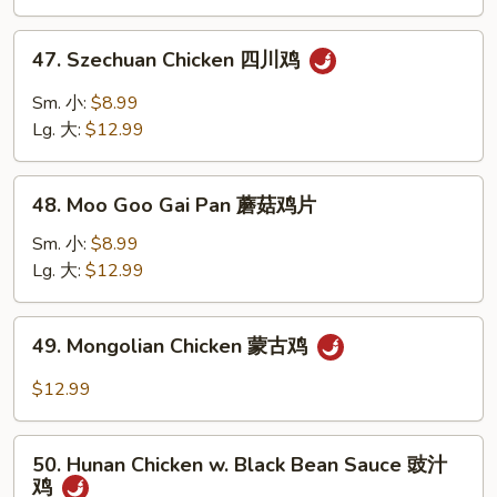
宫
保
47.
鸡
47. Szechuan Chicken 四川鸡
Szechuan
Chicken
Sm. 小:
$8.99
四
Lg. 大:
$12.99
川
鸡
48.
48. Moo Goo Gai Pan 蘑菇鸡片
Moo
Goo
Sm. 小:
$8.99
Gai
Lg. 大:
$12.99
Pan
蘑
49.
49. Mongolian Chicken 蒙古鸡
菇
Mongolian
鸡
Chicken
$12.99
片
蒙
古
50.
鸡
50. Hunan Chicken w. Black Bean Sauce 豉汁
Hunan
鸡