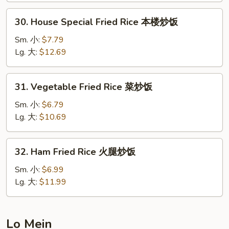
炒
30.
30. House Special Fried Rice 本楼炒饭
饭
House
Special
Sm. 小:
$7.79
Fried
Lg. 大:
$12.69
Rice
本
31.
31. Vegetable Fried Rice 菜炒饭
楼
Vegetable
炒
Fried
Sm. 小:
$6.79
饭
Rice
Lg. 大:
$10.69
菜
炒
32.
32. Ham Fried Rice 火腿炒饭
饭
Ham
Fried
Sm. 小:
$6.99
Rice
Lg. 大:
$11.99
火
腿
炒
Lo Mein