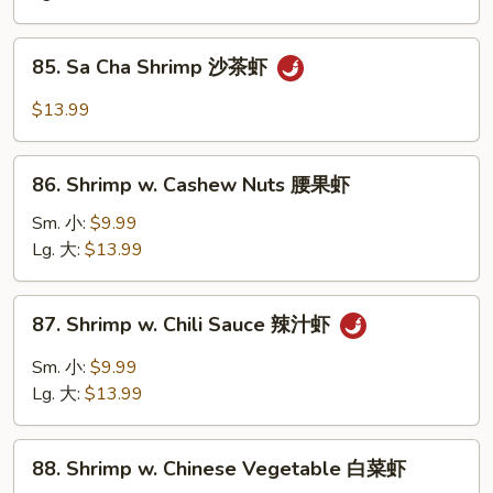
南
Vegetables
虾
杂
85.
85. Sa Cha Shrimp 沙茶虾
菜
Sa
虾
Cha
$13.99
Shrimp
沙
86.
茶
86. Shrimp w. Cashew Nuts 腰果虾
Shrimp
虾
w.
Sm. 小:
$9.99
Cashew
Lg. 大:
$13.99
Nuts
腰
87.
87. Shrimp w. Chili Sauce 辣汁虾
果
Shrimp
虾
w.
Sm. 小:
$9.99
Chili
Lg. 大:
$13.99
Sauce
辣
88.
汁
88. Shrimp w. Chinese Vegetable 白菜虾
Shrimp