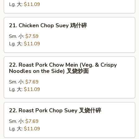
Lg. 大:
$11.09
(Veg.
&
Crispy
21.
21. Chicken Chop Suey 鸡什碎
Noodles
Chicken
on
Chop
Sm. 小:
$7.59
the
Suey
Lg. 大:
$11.09
Side)
鸡
鸡
什
22.
炒
22. Roast Pork Chow Mein (Veg. & Crispy
碎
Roast
Noodles on the Side) 叉烧炒面
面
Pork
Sm. 小:
$7.69
Chow
Lg. 大:
$11.09
Mein
(Veg.
&
22.
22. Roast Pork Chop Suey 叉烧什碎
Crispy
Roast
Noodles
Pork
Sm. 小:
$7.69
on
Chop
Lg. 大:
$11.09
the
Suey