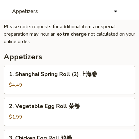
Appetizers
Please note: requests for additional items or special
preparation may incur an
extra charge
not calculated on your
online order.
Appetizers
1.
1. Shanghai Spring Roll (2) 上海卷
Shanghai
Spring
$4.49
Roll
(2)
2.
2. Vegetable Egg Roll 菜卷
上
Vegetable
海
Egg
$1.99
卷
Roll
菜
3.
3. Chicken Egg Roll 鸡卷
卷