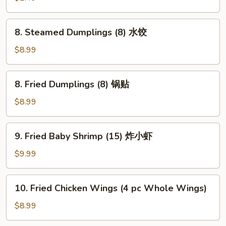
卷
Roll
虾
8.
8. Steamed Dumplings (8) 水饺
卷
Steamed
Dumplings
$8.99
(8)
水
8.
8. Fried Dumplings (8) 锅贴
饺
Fried
Dumplings
$8.99
(8)
锅
9.
9. Fried Baby Shrimp (15) 炸小虾
贴
Fried
Baby
$9.99
Shrimp
(15)
10.
10. Fried Chicken Wings (4 pc Whole Wings)
炸
Fried
小
Chicken
$8.99
虾
Wings