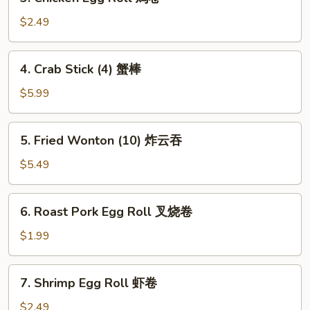
Chicken
Egg
$2.49
Roll
鸡
4.
4. Crab Stick (4) 蟹棒
卷
Crab
Stick
$5.99
(4)
蟹
5.
5. Fried Wonton (10) 炸云吞
棒
Fried
Wonton
$5.49
(10)
炸
6.
6. Roast Pork Egg Roll 叉烧卷
云
Roast
吞
Pork
$1.99
Egg
Roll
7.
7. Shrimp Egg Roll 虾卷
叉
Shrimp
烧
Egg
$2.49