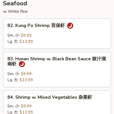
Seafood
w. White Rice
82.
82. Kung Po Shrimp 宫保虾
Kung
Po
Sm. 小:
$9.99
Shrimp
Lg. 大:
$13.99
宫
保
83.
虾
83. Hunan Shrimp w. Black Bean Sauce 豉汁湖
Hunan
南虾
Shrimp
w.
Sm. 小:
$9.99
Black
Lg. 大:
$13.99
Bean
Sauce
84.
84. Shrimp w. Mixed Vegetables 杂菜虾
豉
Shrimp
汁
w.
Sm. 小:
$9.99
湖
Mixed
Lg. 大:
$13.99