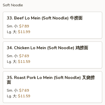
饭
Soft Noodle
33.
33. Beef Lo Mein (Soft Noodle) 牛捞面
Beef
Lo
Sm. 小:
$7.89
Mein
Lg. 大:
$11.99
(Soft
Noodle)
34.
34. Chicken Lo Mein (Soft Noodle) 鸡捞面
牛
Chicken
捞
Lo
Sm. 小:
$7.69
面
Mein
Lg. 大:
$11.59
(Soft
Noodle)
35.
35. Roast Pork Lo Mein (Soft Noodle) 叉烧捞
鸡
Roast
面
捞
Pork
面
Sm. 小:
$7.69
Lo
Lg. 大:
$11.59
Mein
(Soft