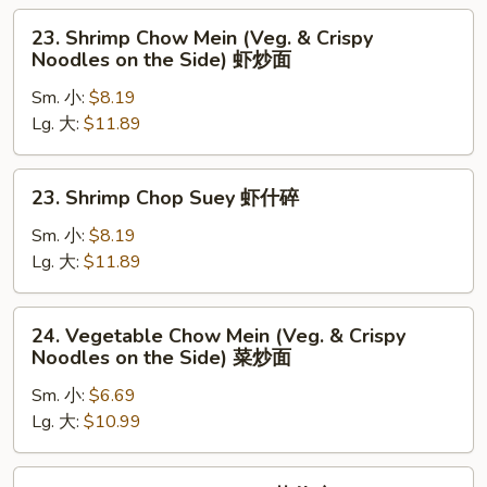
Side)
叉
23.
叉
23. Shrimp Chow Mein (Veg. & Crispy
烧
Shrimp
Noodles on the Side) 虾炒面
烧
什
Chow
炒
碎
Sm. 小:
$8.19
Mein
面
Lg. 大:
$11.89
(Veg.
&
Crispy
23.
23. Shrimp Chop Suey 虾什碎
Noodles
Shrimp
on
Chop
Sm. 小:
$8.19
the
Suey
Lg. 大:
$11.89
Side)
虾
虾
什
24.
炒
24. Vegetable Chow Mein (Veg. & Crispy
碎
Vegetable
Noodles on the Side) 菜炒面
面
Chow
Sm. 小:
$6.69
Mein
Lg. 大:
$10.99
(Veg.
&
Crispy
24.