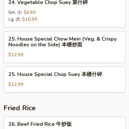
24. Vegetable Chop Suey 菜什碎
Noodles
Vegetable
on
Chop
Sm. 小:
$6.69
the
Suey
Lg. 大:
$10.99
Side)
菜
菜
什
25.
炒
25. House Special Chow Mein (Veg. & Crispy
碎
House
Noodles on the Side) 本楼炒面
面
Special
$12.99
Chow
Mein
(Veg.
25.
25. House Special Chop Suey 本楼什碎
&
House
Crispy
Special
$12.99
Noodles
Chop
on
Suey
the
本
Fried Rice
Side)
楼
本
什
26.
26. Beef Fried Rice 牛炒饭
楼
碎
Beef