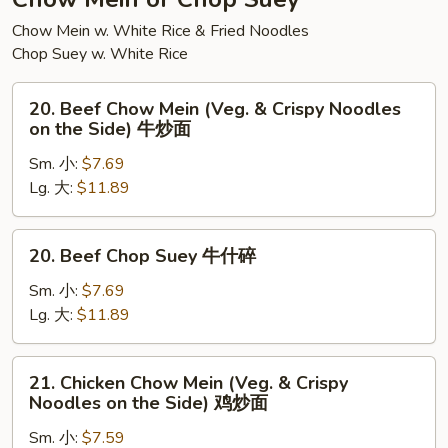
素
Chow Mein w. White Rice & Fried Noodles
菜
Chop Suey w. White Rice
豆
腐
20.
汤
20. Beef Chow Mein (Veg. & Crispy Noodles
Beef
on the Side) 牛炒面
Chow
Sm. 小:
$7.69
Mein
Lg. 大:
$11.89
(Veg.
&
Crispy
20.
20. Beef Chop Suey 牛什碎
Noodles
Beef
on
Chop
Sm. 小:
$7.69
the
Suey
Lg. 大:
$11.89
Side)
牛
牛
什
21.
炒
21. Chicken Chow Mein (Veg. & Crispy
碎
Chicken
Noodles on the Side) 鸡炒面
面
Chow
Sm. 小:
$7.59
Mein