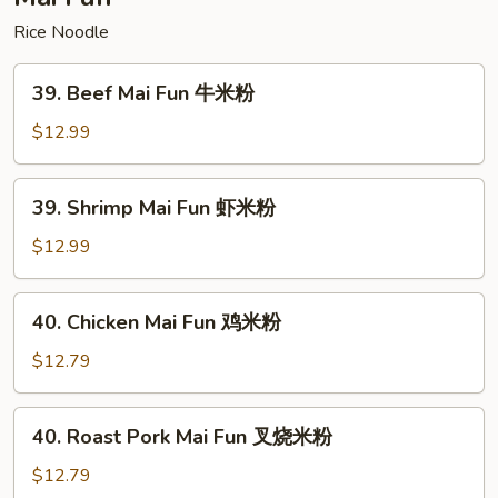
楼
Rice Noodle
捞
面
39.
39. Beef Mai Fun 牛米粉
Beef
Mai
$12.99
Fun
牛
39.
39. Shrimp Mai Fun 虾米粉
米
Shrimp
粉
Mai
$12.99
Fun
虾
40.
40. Chicken Mai Fun 鸡米粉
米
Chicken
粉
Mai
$12.79
Fun
鸡
40.
40. Roast Pork Mai Fun 叉烧米粉
米
Roast
粉
Pork
$12.79