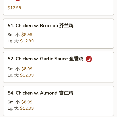
Chicken
w.
$12.99
Black
Bean
51.
51. Chicken w. Broccoli 芥兰鸡
Sauce
Chicken
豉
w.
Sm. 小:
$8.99
汁
Broccoli
Lg. 大:
$12.99
鸡
芥
兰
52.
52. Chicken w. Garlic Sauce 鱼香鸡
鸡
Chicken
w.
Sm. 小:
$8.99
Garlic
Lg. 大:
$12.99
Sauce
鱼
54.
香
54. Chicken w. Almond 杏仁鸡
Chicken
鸡
w.
Sm. 小:
$8.99
Almond
Lg. 大:
$12.99
杏