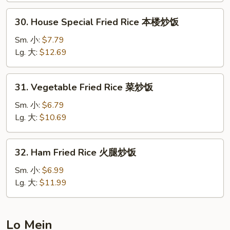
炒
30.
30. House Special Fried Rice 本楼炒饭
饭
House
Special
Sm. 小:
$7.79
Fried
Lg. 大:
$12.69
Rice
本
31.
31. Vegetable Fried Rice 菜炒饭
楼
Vegetable
炒
Fried
Sm. 小:
$6.79
饭
Rice
Lg. 大:
$10.69
菜
炒
32.
32. Ham Fried Rice 火腿炒饭
饭
Ham
Fried
Sm. 小:
$6.99
Rice
Lg. 大:
$11.99
火
腿
炒
Lo Mein