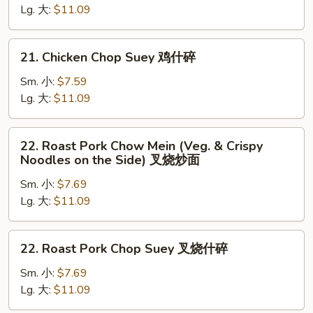
Lg. 大:
$11.09
(Veg.
&
Crispy
21.
21. Chicken Chop Suey 鸡什碎
Noodles
Chicken
on
Chop
Sm. 小:
$7.59
the
Suey
Lg. 大:
$11.09
Side)
鸡
鸡
什
22.
炒
22. Roast Pork Chow Mein (Veg. & Crispy
碎
Roast
Noodles on the Side) 叉烧炒面
面
Pork
Sm. 小:
$7.69
Chow
Lg. 大:
$11.09
Mein
(Veg.
&
22.
22. Roast Pork Chop Suey 叉烧什碎
Crispy
Roast
Noodles
Pork
Sm. 小:
$7.69
on
Chop
Lg. 大:
$11.09
the
Suey