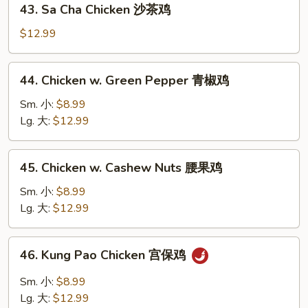
43. Sa Cha Chicken 沙茶鸡
Sa
Cha
$12.99
Chicken
沙
44.
44. Chicken w. Green Pepper 青椒鸡
茶
Chicken
鸡
w.
Sm. 小:
$8.99
Green
Lg. 大:
$12.99
Pepper
青
45.
45. Chicken w. Cashew Nuts 腰果鸡
椒
Chicken
鸡
w.
Sm. 小:
$8.99
Cashew
Lg. 大:
$12.99
Nuts
腰
46.
46. Kung Pao Chicken 宫保鸡
果
Kung
鸡
Pao
Sm. 小:
$8.99
Chicken
Lg. 大:
$12.99