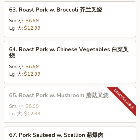
Sauce
63.
鱼
63. Roast Pork w. Broccoli 芥兰叉烧
Roast
香
Pork
Sm. 小:
$8.99
肉
w.
Lg. 大:
$12.99
Broccoli
芥
64.
64. Roast Pork w. Chinese Vegetables 白菜叉
兰
Roast
烧
叉
Pork
烧
Sm. 小:
$8.99
w.
Lg. 大:
$12.99
Chinese
Vegetables
白
65.
65. Roast Pork w. Mushroom 蘑菇叉烧
菜
Roast
叉
Pork
Sm. 小:
$8.99
烧
w.
Lg. 大:
$12.99
Mushroom
蘑
67.
67. Pork Sauteed w. Scallion 葱爆肉
菇
Pork