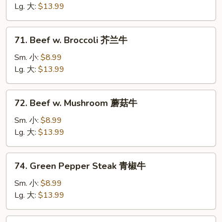
Chinese
Lg. 大:
$13.99
Vegetable
白
71.
71. Beef w. Broccoli 芥兰牛
菜
Beef
牛
w.
Sm. 小:
$8.99
Broccoli
Lg. 大:
$13.99
芥
兰
72.
72. Beef w. Mushroom 蘑菇牛
牛
Beef
w.
Sm. 小:
$8.99
Mushroom
Lg. 大:
$13.99
蘑
菇
74.
74. Green Pepper Steak 青椒牛
牛
Green
Pepper
Sm. 小:
$8.99
Steak
Lg. 大:
$13.99
青
椒
75.