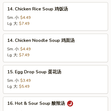
14.
14. Chicken Rice Soup 鸡饭汤
Chicken
Rice
Sm. 小:
$4.49
Soup
Lg. 大:
$7.49
鸡
饭
14.
14. Chicken Noodle Soup 鸡面汤
汤
Chicken
Noodle
Sm. 小:
$4.49
Soup
Lg. 大:
$7.49
鸡
面
15.
15. Egg Drop Soup 蛋花汤
汤
Egg
Drop
Sm. 小:
$3.49
Soup
Lg. 大:
$5.49
蛋
花
16.
16. Hot & Sour Soup 酸辣汤
汤
Hot