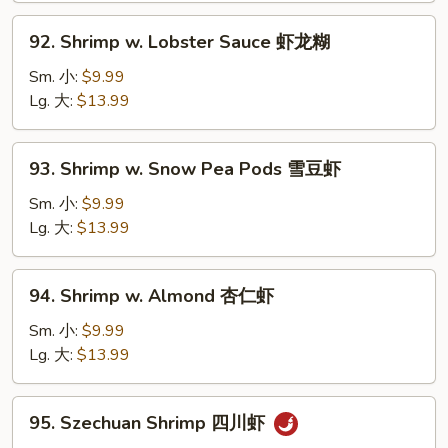
青
92.
92. Shrimp w. Lobster Sauce 虾龙糊
椒
Shrimp
虾
w.
Sm. 小:
$9.99
Lobster
Lg. 大:
$13.99
Sauce
虾
93.
93. Shrimp w. Snow Pea Pods 雪豆虾
龙
Shrimp
糊
w.
Sm. 小:
$9.99
Snow
Lg. 大:
$13.99
Pea
Pods
94.
94. Shrimp w. Almond 杏仁虾
雪
Shrimp
豆
w.
Sm. 小:
$9.99
虾
Almond
Lg. 大:
$13.99
杏
仁
95.
95. Szechuan Shrimp 四川虾
虾
Szechuan