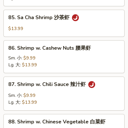
南
Vegetables
虾
杂
85.
85. Sa Cha Shrimp 沙茶虾
菜
Sa
虾
Cha
$13.99
Shrimp
沙
86.
茶
86. Shrimp w. Cashew Nuts 腰果虾
Shrimp
虾
w.
Sm. 小:
$9.99
Cashew
Lg. 大:
$13.99
Nuts
腰
87.
87. Shrimp w. Chili Sauce 辣汁虾
果
Shrimp
虾
w.
Sm. 小:
$9.99
Chili
Lg. 大:
$13.99
Sauce
辣
88.
汁
88. Shrimp w. Chinese Vegetable 白菜虾
Shrimp