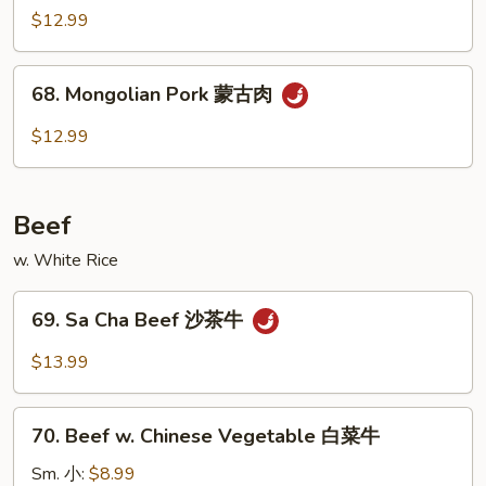
叉
Sauteed
$12.99
烧
w.
Scallion
68.
68. Mongolian Pork 蒙古肉
葱
Mongolian
爆
Pork
$12.99
肉
蒙
古
肉
Beef
w. White Rice
69.
69. Sa Cha Beef 沙茶牛
Sa
Cha
$13.99
Beef
沙
70.
茶
70. Beef w. Chinese Vegetable 白菜牛
Beef
牛
w.
Sm. 小:
$8.99