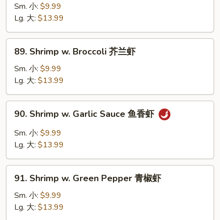
虾
w.
Sm. 小:
$9.99
Chinese
Lg. 大:
$13.99
Vegetable
白
89.
89. Shrimp w. Broccoli 芥兰虾
菜
Shrimp
虾
w.
Sm. 小:
$9.99
Broccoli
Lg. 大:
$13.99
芥
兰
90.
90. Shrimp w. Garlic Sauce 鱼香虾
虾
Shrimp
w.
Sm. 小:
$9.99
Garlic
Lg. 大:
$13.99
Sauce
鱼
91.
香
91. Shrimp w. Green Pepper 青椒虾
Shrimp
虾
w.
Sm. 小:
$9.99
Green
Lg. 大:
$13.99
Pepper