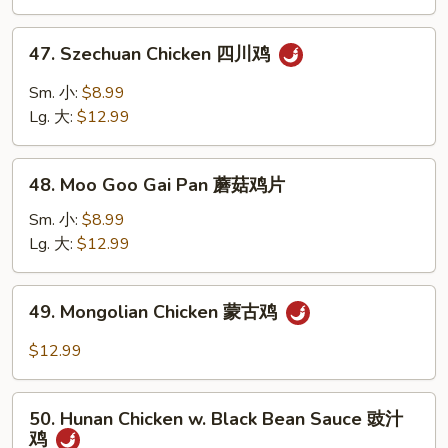
宫
保
47.
鸡
47. Szechuan Chicken 四川鸡
Szechuan
Chicken
Sm. 小:
$8.99
四
Lg. 大:
$12.99
川
鸡
48.
48. Moo Goo Gai Pan 蘑菇鸡片
Moo
Goo
Sm. 小:
$8.99
Gai
Lg. 大:
$12.99
Pan
蘑
49.
49. Mongolian Chicken 蒙古鸡
菇
Mongolian
鸡
Chicken
$12.99
片
蒙
古
50.
鸡
50. Hunan Chicken w. Black Bean Sauce 豉汁
Hunan
鸡