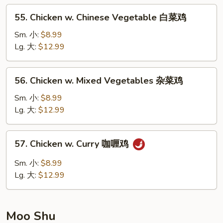
仁
55.
55. Chicken w. Chinese Vegetable 白菜鸡
鸡
Chicken
w.
Sm. 小:
$8.99
Chinese
Lg. 大:
$12.99
Vegetable
白
56.
56. Chicken w. Mixed Vegetables 杂菜鸡
菜
Chicken
鸡
w.
Sm. 小:
$8.99
Mixed
Lg. 大:
$12.99
Vegetables
杂
57.
57. Chicken w. Curry 咖喱鸡
菜
Chicken
鸡
w.
Sm. 小:
$8.99
Curry
Lg. 大:
$12.99
咖
喱
鸡
Moo Shu