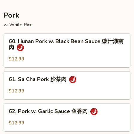
木
须
Pork
虾
w. White Rice
60.
60. Hunan Pork w. Black Bean Sauce 豉汁湖南
Hunan
肉
Pork
w.
$12.99
Black
Bean
61.
61. Sa Cha Pork 沙茶肉
Sauce
Sa
豉
Cha
$12.99
汁
Pork
湖
沙
62.
南
茶
62. Pork w. Garlic Sauce 鱼香肉
Pork
肉
肉
w.
$12.99
Garlic