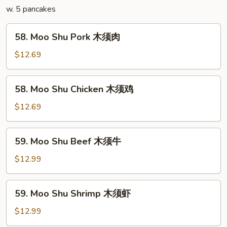
w. 5 pancakes
58.
58. Moo Shu Pork 木须肉
Moo
Shu
$12.69
Pork
木
58.
58. Moo Shu Chicken 木须鸡
须
Moo
肉
Shu
$12.69
Chicken
木
59.
59. Moo Shu Beef 木须牛
须
Moo
鸡
Shu
$12.99
Beef
木
59.
59. Moo Shu Shrimp 木须虾
须
Moo
牛
Shu
$12.99
Shrimp