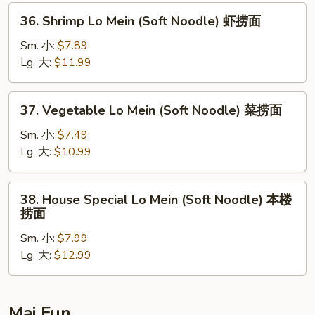
Noodle)
36.
36. Shrimp Lo Mein (Soft Noodle) 虾捞面
叉
Shrimp
烧
Lo
Sm. 小:
$7.89
捞
Mein
Lg. 大:
$11.99
面
(Soft
Noodle)
37.
37. Vegetable Lo Mein (Soft Noodle) 菜捞面
虾
Vegetable
捞
Lo
Sm. 小:
$7.49
面
Mein
Lg. 大:
$10.99
(Soft
Noodle)
38.
38. House Special Lo Mein (Soft Noodle) 本楼
菜
House
捞面
捞
Special
面
Sm. 小:
$7.99
Lo
Lg. 大:
$12.99
Mein
(Soft
Noodle)
本
Mai Fun