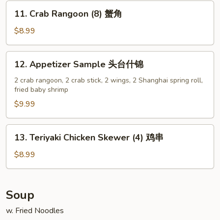
(4
11.
11. Crab Rangoon (8) 蟹角
pc
Crab
Whole
Rangoon
$8.99
Wings)
(8)
蟹
12.
12. Appetizer Sample 头台什锦
角
Appetizer
Sample
2 crab rangoon, 2 crab stick, 2 wings, 2 Shanghai spring roll,
fried baby shrimp
头
台
$9.99
什
锦
13.
13. Teriyaki Chicken Skewer (4) 鸡串
Teriyaki
Chicken
$8.99
Skewer
(4)
鸡
Soup
串
w. Fried Noodles