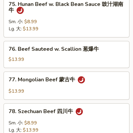
75. Hunan Beef w. Black Bean Sauce 豉汁湖南
牛
Hunan
牛
Beef
w.
Sm. 小:
$8.99
Black
Lg. 大:
$13.99
Bean
Sauce
76.
76. Beef Sauteed w. Scallion 葱爆牛
豉
Beef
汁
Sauteed
$13.99
湖
w.
南
Scallion
77.
牛
77. Mongolian Beef 蒙古牛
葱
Mongolian
爆
Beef
$13.99
牛
蒙
古
78.
牛
78. Szechuan Beef 四川牛
Szechuan
Beef
Sm. 小:
$8.99
四
Lg. 大:
$13.99