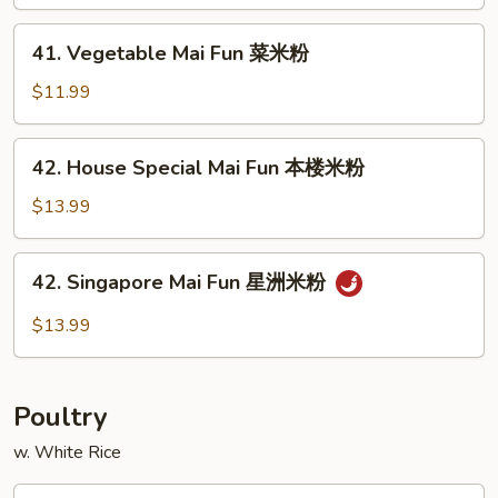
Mai
Fun
41.
41. Vegetable Mai Fun 菜米粉
叉
Vegetable
烧
Mai
$11.99
米
Fun
粉
菜
42.
42. House Special Mai Fun 本楼米粉
米
House
粉
Special
$13.99
Mai
Fun
42.
42. Singapore Mai Fun 星洲米粉
本
Singapore
楼
Mai
$13.99
米
Fun
粉
星
洲
Poultry
米
粉
w. White Rice
43.