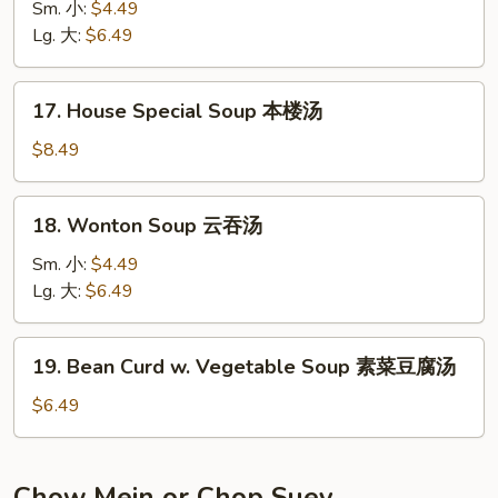
&
Sm. 小:
$4.49
Sour
Lg. 大:
$6.49
Soup
酸
17.
辣
17. House Special Soup 本楼汤
House
汤
Special
$8.49
Soup
本
18.
18. Wonton Soup 云吞汤
楼
Wonton
汤
Soup
Sm. 小:
$4.49
云
Lg. 大:
$6.49
吞
汤
19.
19. Bean Curd w. Vegetable Soup 素菜豆腐汤
Bean
Curd
$6.49
w.
Vegetable
Soup
Chow Mein or Chop Suey